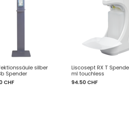
ektionssäule silber
Liscosept RX T Spende
3b Spender
ml touchless
0 CHF
94.50 CHF