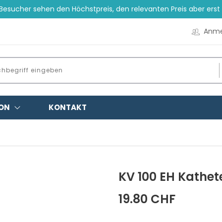
esucher sehen den Höchstpreis, den relevanten Preis aber ers
Anme
ON
KONTAKT
KV 100 EH Kathet
19.80 CHF