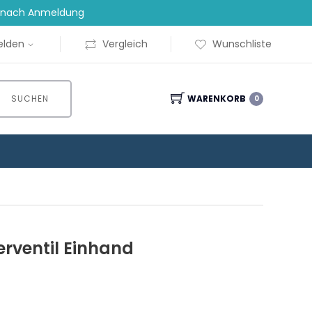
t nach Anmeldung
lden
Vergleich
Wunschliste
SUCHEN
WARENKORB
0
erventil Einhand