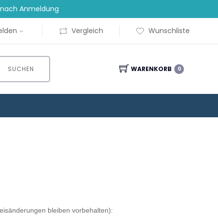
t nach Anmeldung
lden
Vergleich
Wunschliste
SUCHEN
WARENKORB
0
Preisänderungen bleiben vorbehalten):