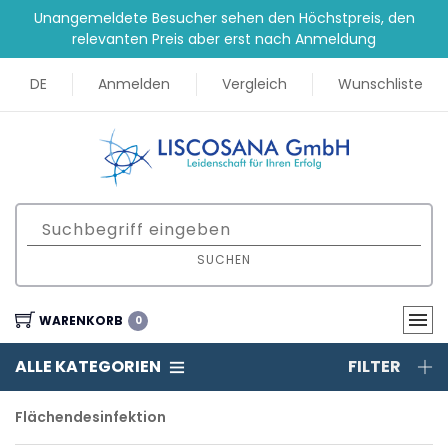
Unangemeldete Besucher sehen den Höchstpreis, den
relevanten Preis aber erst nach Anmeldung
DE
Anmelden
Vergleich
Wunschliste
SUCHEN
WARENKORB
0
ALLE KATEGORIEN
FILTER
Flächendesinfektion