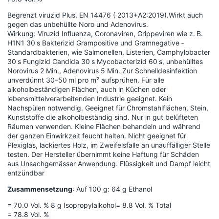
Begrenzt viruzid Plus. EN 14476 ( 2013+A2:2019).Wirkt auch
gegen das unbehüllte Noro und Adenovirus.
Wirkung: Viruzid Influenza, Coronaviren, Grippeviren wie z. B.
H1N1 30 s Bakterizid Grampositive und Gramnegative ­
Standardbakterien, wie Salmonellen, ­Listerien, Camphylobacter
30 s Fungizid Candida 30 s Mycobacterizid 60 s, unbehülltes
Norovirus 2 Min., Adenovirus 5 Min. Zur Schnelldesinfektion
unverdünnt 30–50 ml pro m² aufsprühen. Für alle
alkoholbeständigen Flächen, auch in Küchen oder
lebensmittelverarbeitenden Industrie geeignet. Kein
Nachspülen notwendig. Geeignet für Chromstahlflächen, Stein,
Kunststoffe die alkoholbeständig sind. Nur in gut belüfteten
Räumen verwenden. Kleine Flächen behandeln und während
der ganzen Einwirkzeit feucht halten. Nicht geeignet für
Plexiglas, lackiertes Holz, im Zweifelsfalle an unauffälliger Stelle
testen. Der Hersteller übernimmt keine Haftung für Schäden
aus Unsachgemässer Anwendung. Flüssigkeit und Dampf leicht
entzündbar
Zusammensetzung
: Auf 100 g: 64 g Ethanol
= 70.0 Vol. % 8 g Isopropylalkohol= 8.8 Vol. % Total
= 78.8 Vol. %