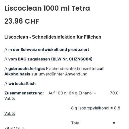
Liscoclean 1000 ml Tetra
23.96 CHF
Liscoclean - Schnelldesinfektion für Flächen
//
in der Schweiz entwickelt und produziert
//
vom BAG zugelassen (BLW Nr. CHZN6084)
//
gebrauchsfertiges
Flächendesinfektionsmittel
auf
Alkoholbasis
zur unverdünnter Anwendung
//
wirtschaftlich
Zusammensetzung:
Auf 100 g: 64 g Ethanol = 70.0
Vol. %
8 g Isopropylalkohol = 8.8
Vol. %
Total =
78.8 Vol. %