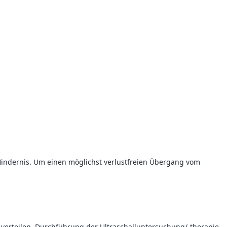
es Hindernis. Um einen möglichst verlustfreien Übergang vom
verteilen. Durchführung der Ultraschalluntersuchung/-therapie.