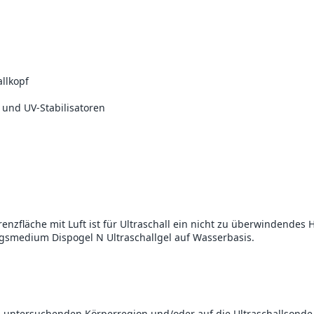
llkopf
 und UV-Stabilisatoren
 Grenzfläche mit Luft ist für Ultraschall ein nicht zu überwindend
gsmedium Dispogel N Ultraschallgel auf Wasserbasis.
u untersuchenden Körperregion und/oder auf die Ultraschallsonde 