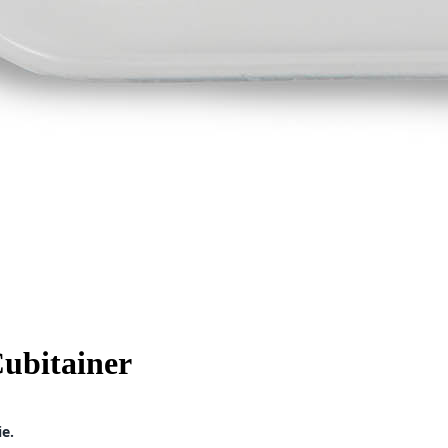
Cubitainer
ie.