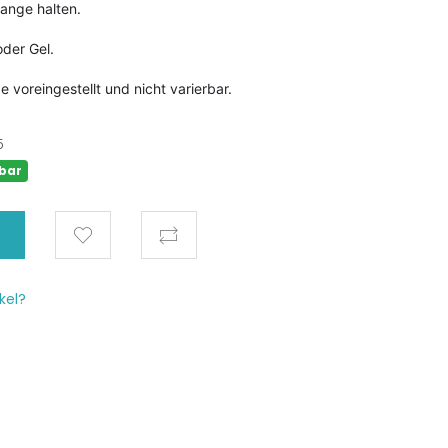
lange halten.
oder Gel.
 voreingestellt und nicht varierbar.
5
bar
kel?