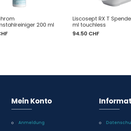
chrom
Liscosept RX T Spende
stahlreiniger 200 ml
ml touchless
CHF
94.50 CHF
Mein Konto
Informa
Anmeldung
Datenschu