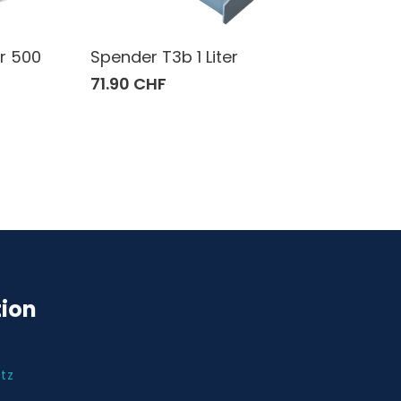
r 500
Spender T3b 1 Liter
71.90 CHF
tion
tz