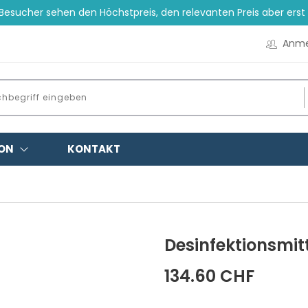
esucher sehen den Höchstpreis, den relevanten Preis aber ers
Anme
ON
KONTAKT
Desinfektionsmitt
134.60 CHF