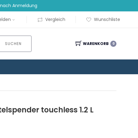
t nach Anmeldung
lden
Vergleich
Wunschliste
SUCHEN
WARENKORB
0
elspender touchless 1.2 L