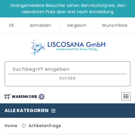
Unangemeldete Besucher sehen den Höchstpreis, den
relevanten Preis aber erst nach Anmeldung
DE
Anmelden
Vergleich
Wunschliste
SUCHEN
WARENKORB
0
ALLE KATEGORIEN
Home
Artikelanfrage